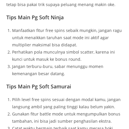
tetap bisa pakai trik supaya peluang menang makin oke.
Tips Main Pg Soft Ninja
Manfaatkan fitur free spins sebaik mungkin, jangan ragu
untuk menaikkan taruhan saat mode ini aktif agar
multiplier maksimal bisa didapat.
Perhatikan pola munculnya simbol scatter, karena ini
kunci untuk masuk ke bonus round.
Jangan terburu-buru, sabar menunggu momen
kemenangan besar datang.
Tips Main Pg Soft Samurai
Pilih level free spins sesuai dengan modal kamu, jangan
langsung ambil yang paling tinggi kalau belum yakin.
Gunakan fitur battle mode untuk mengumpulkan bonus
tambahan, ini bisa jadi sumber penghasilan ekstra.
Catat waktu bermain terbaik saat kamu merasa hoki,