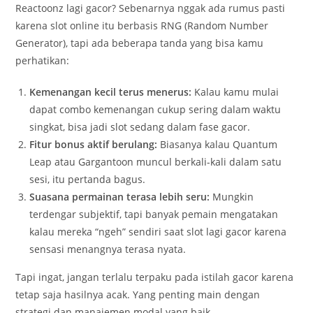
Reactoonz lagi gacor? Sebenarnya nggak ada rumus pasti
karena slot online itu berbasis RNG (Random Number
Generator), tapi ada beberapa tanda yang bisa kamu
perhatikan:
Kemenangan kecil terus menerus:
Kalau kamu mulai
dapat combo kemenangan cukup sering dalam waktu
singkat, bisa jadi slot sedang dalam fase gacor.
Fitur bonus aktif berulang:
Biasanya kalau Quantum
Leap atau Gargantoon muncul berkali-kali dalam satu
sesi, itu pertanda bagus.
Suasana permainan terasa lebih seru:
Mungkin
terdengar subjektif, tapi banyak pemain mengatakan
kalau mereka “ngeh” sendiri saat slot lagi gacor karena
sensasi menangnya terasa nyata.
Tapi ingat, jangan terlalu terpaku pada istilah gacor karena
tetap saja hasilnya acak. Yang penting main dengan
strategi dan manajemen modal yang baik.