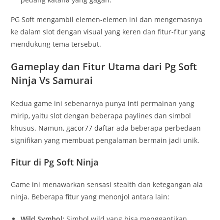
PG Soft mengambil elemen-elemen ini dan mengemasnya
ke dalam slot dengan visual yang keren dan fitur-fitur yang
mendukung tema tersebut.
Gameplay dan Fitur Utama dari Pg Soft
Ninja Vs Samurai
Kedua game ini sebenarnya punya inti permainan yang
mirip, yaitu slot dengan beberapa paylines dan simbol
khusus. Namun,
gacor77 daftar
ada beberapa perbedaan
signifikan yang membuat pengalaman bermain jadi unik.
Fitur di Pg Soft Ninja
Game ini menawarkan sensasi stealth dan ketegangan ala
ninja. Beberapa fitur yang menonjol antara lain:
Wild Symbol:
Simbol wild yang bisa menggantikan