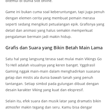
ditemui di dunia slot online.
Game ini bukan cuma soal keberuntungan, tapi juga penuh
dengan elemen cerita yang membuat pemain merasa
seperti sedang mengikuti petualangan epik. Grafisnya yang
detail dan animasi yang halus semakin memperkuat
pengalaman bermain jadi makin hidup.
Grafis dan Suara yang Bikin Betah Main Lama
Satu hal yang langsung terasa saat mulai main Vikings Go
To Hell adalah visualnya yang keren banget. Yggdrasil
Gaming nggak main-main dalam menghadirkan suasana
gelap dan mistis ala dunia bawah tanah yang penuh
tantangan. Setiap simbol pada gulungan dibuat dengan
desain karakter Viking yang kuat dan ekspresif.
Selain itu, efek suara dan musik latar yang dramatis bikin
atmosfer makin tegang dan seru. Kamu bisa dengar