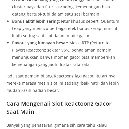
cluster pays dan fitur cascading, kemenangan bisa
datang bertubi-tubi dalam satu sesi bermain.
Bonus aktif lebih sering:
Fitur khusus seperti Quantum
Leap yang memicu berbagai efek bonus kerap muncul
lebih sering saat slot dalam mode gacor.
Payout yang lumayan besar:
Meski RTP (Return to
Player) Reactoonz sekitar 96%, pengalaman pemain
menunjukkan bahwa momen gacor bisa memberikan
kemenangan yang jauh di atas rata-rata.
Jadi, saat pemain bilang Reactoonz lagi gacor, itu artinya
mereka merasa mesin slot ini sedang “baik hati” dan lebih
mudah kasih hadiah besar.
Cara Mengenali Slot Reactoonz Gacor
Saat Main
Banyak yang penasaran, gimana sih cara tahu kalau