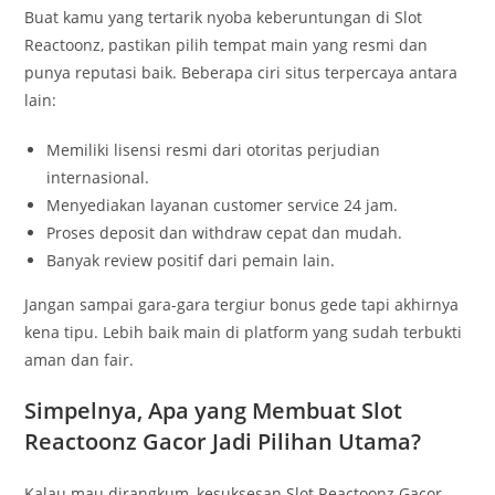
Buat kamu yang tertarik nyoba keberuntungan di Slot
Reactoonz, pastikan pilih tempat main yang resmi dan
punya reputasi baik. Beberapa ciri situs terpercaya antara
lain:
Memiliki lisensi resmi dari otoritas perjudian
internasional.
Menyediakan layanan customer service 24 jam.
Proses deposit dan withdraw cepat dan mudah.
Banyak review positif dari pemain lain.
Jangan sampai gara-gara tergiur bonus gede tapi akhirnya
kena tipu. Lebih baik main di platform yang sudah terbukti
aman dan fair.
Simpelnya, Apa yang Membuat Slot
Reactoonz Gacor Jadi Pilihan Utama?
Kalau mau dirangkum, kesuksesan Slot Reactoonz Gacor