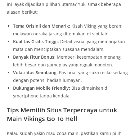
ini layak dijadikan pilihan utama? Yuk, simak beberapa
alasan berikut:
Tema Orisinil dan Menarik:
Kisah Viking yang berani
melawan neraka jarang ditemukan di slot lain.
Kualitas Grafis Tinggi:
Detail visual yang memanjakan
mata dan menciptakan suasana mendalam.
Banyak Fitur Bonus:
Memberi kesempatan menang
lebih besar dan gameplay yang nggak monoton.
Volatilitas Seimbang:
Pas buat yang suka risiko sedang
dengan potensi hadiah lumayan.
Dukungan Mobile Friendly:
Bisa dimainkan di
smartphone tanpa kendala.
Tips Memilih Situs Terpercaya untuk
Main Vikings Go To Hell
Kalau sudah yakin mau coba main, pastikan kamu pilih