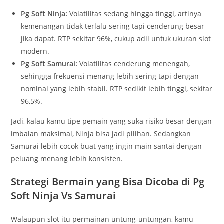
Pg Soft Ninja:
Volatilitas sedang hingga tinggi, artinya
kemenangan tidak terlalu sering tapi cenderung besar
jika dapat. RTP sekitar 96%, cukup adil untuk ukuran slot
modern.
Pg Soft Samurai:
Volatilitas cenderung menengah,
sehingga frekuensi menang lebih sering tapi dengan
nominal yang lebih stabil. RTP sedikit lebih tinggi, sekitar
96,5%.
Jadi, kalau kamu tipe pemain yang suka risiko besar dengan
imbalan maksimal, Ninja bisa jadi pilihan. Sedangkan
Samurai lebih cocok buat yang ingin main santai dengan
peluang menang lebih konsisten.
Strategi Bermain yang Bisa Dicoba di Pg
Soft Ninja Vs Samurai
Walaupun slot itu permainan untung-untungan, kamu