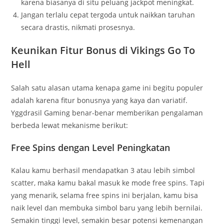
karena biasanya di situ peluang jackpot meningkat.
Jangan terlalu cepat tergoda untuk naikkan taruhan
secara drastis, nikmati prosesnya.
Keunikan Fitur Bonus di Vikings Go To
Hell
Salah satu alasan utama kenapa game ini begitu populer
adalah karena fitur bonusnya yang kaya dan variatif.
Yggdrasil Gaming benar-benar memberikan pengalaman
berbeda lewat mekanisme berikut:
Free Spins dengan Level Peningkatan
Kalau kamu berhasil mendapatkan 3 atau lebih simbol
scatter, maka kamu bakal masuk ke mode free spins. Tapi
yang menarik, selama free spins ini berjalan, kamu bisa
naik level dan membuka simbol baru yang lebih bernilai.
Semakin tinggi level, semakin besar potensi kemenangan