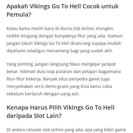
Apakah Vikings Go To Hell Cocok untuk
Pemula?
Kalau kamu masih baru di dunia slot online, mungkin
sedikit bingung dengan banyaknya fitur yang ada. Namun,
jangan takut! Vikings Go To Hell dirancang supaya mudah
dipahami sekaligus menantang bagi yang sudah ahli.
Yang penting, jangan langsung fokus mengejar jackpot
besar. Nikmati dulu tiap putaran dan pelajari bagaimana
fitur-fitur bekerja. Banyak situs penyedia game juga
menyediakan versi demo gratis yang bisa kamu coba
sebelum bertaruh dengan uang asli.
Kenapa Harus Pilih Vikings Go To Hell
daripada Slot Lain?
Di antara ratusan slot online yang ada, apa yang bikin game