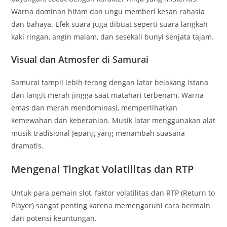
Warna dominan hitam dan ungu memberi kesan rahasia
dan bahaya. Efek suara juga dibuat seperti suara langkah
kaki ringan, angin malam, dan sesekali bunyi senjata tajam.
Visual dan Atmosfer di Samurai
Samurai tampil lebih terang dengan latar belakang istana
dan langit merah jingga saat matahari terbenam. Warna
emas dan merah mendominasi, memperlihatkan
kemewahan dan keberanian. Musik latar menggunakan alat
musik tradisional Jepang yang menambah suasana
dramatis.
Mengenai Tingkat Volatilitas dan RTP
Untuk para pemain slot, faktor volatilitas dan RTP (Return to
Player) sangat penting karena memengaruhi cara bermain
dan potensi keuntungan.