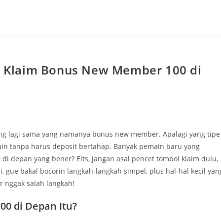
ra Klaim Bonus New Member 100 di
sing lagi sama yang namanya bonus new member. Apalagi yang tipe
main tanpa harus deposit bertahap. Banyak pemain baru yang
i depan yang bener? Eits, jangan asal pencet tombol klaim dulu,
, gue bakal bocorin langkah-langkah simpel, plus hal-hal kecil yan
r nggak salah langkah!
0 di Depan Itu?