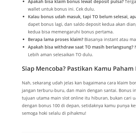
Apakah bisa klaim bonus lewat deposit pulsa?
Terga
wallet untuk bonus ini. Cek dulu.
Kalau bonus udah masuk, tapi TO belum selesai, apa
dapet bonus lagi, dan saldo deposit kedua akan dian
kedua bisa memengaruhi bonus pertama.
Berapa lama proses klaim?
Biasanya instant atau mak
Apakah bisa withdraw saat TO masih berlangsung?
N
Lebih aman selesaikan TO dulu.
Siap Mencoba? Pastikan Kamu Paham 
Nah, sekarang udah jelas kan bagaimana cara klaim bo
jangan terburu-buru, dan main dengan santai. Bonus ini
tujuan utama main slot online itu hiburan, bukan cari u
dengan bonus 100 di depan, setidaknya kamu punya k
semoga hoki selalu di pihakmu!