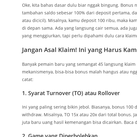
Oke, kita bahas dasar dulu biar nggak bingung. Bonu
tambahan saldo sebesar 100% dari deposit pertama, dan
atau dicicil). Misalnya, kamu deposit 100 ribu, maka k
di depan sama. Ada yang langsung cair semua, ada juga 
yang menggiurkan, tapi perlu dipahami dulu cara klaim
Jangan Asal Klaim! Ini yang Harus K
Banyak pemain baru yang semangat 45 langsung klaim b
mekanismenya, bisa-bisa bonus malah hangus atau nggak
catat:
1. Syarat Turnover (TO) atau Rollover
Ini yang paling sering bikin jebol. Biasanya, bonus 1
withdraw. Misalnya, TO 15x atau 20x dari total bonus. J
juta baru uang hasil kemenangan bisa dicairkan. Baca d
2. Game yang Diperbolehkan