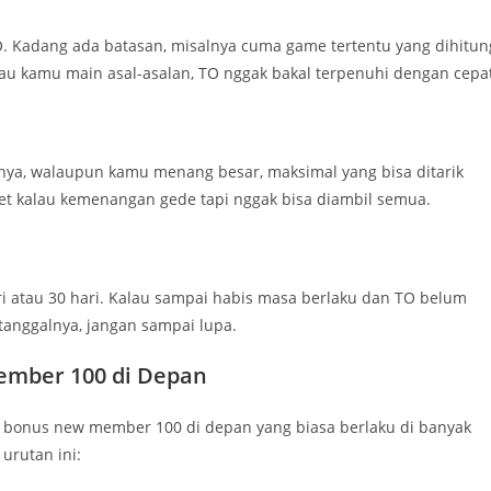
. Kadang ada batasan, misalnya cuma game tertentu yang dihitun
lau kamu main asal-asalan, TO nggak bakal terpenuhi dengan cepat
nya, walaupun kamu menang besar, maksimal yang bisa ditarik
get kalau kemenangan gede tapi nggak bisa diambil semua.
ri atau 30 hari. Kalau sampai habis masa berlaku dan TO belum
anggalnya, jangan sampai lupa.
ember 100 di Depan
aim bonus new member 100 di depan yang biasa berlaku di banyak
 urutan ini: