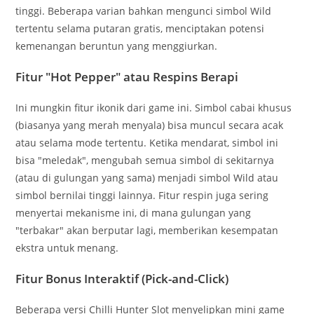
tinggi. Beberapa varian bahkan mengunci simbol Wild
tertentu selama putaran gratis, menciptakan potensi
kemenangan beruntun yang menggiurkan.
Fitur "Hot Pepper" atau Respins Berapi
Ini mungkin fitur ikonik dari game ini. Simbol cabai khusus
(biasanya yang merah menyala) bisa muncul secara acak
atau selama mode tertentu. Ketika mendarat, simbol ini
bisa "meledak", mengubah semua simbol di sekitarnya
(atau di gulungan yang sama) menjadi simbol Wild atau
simbol bernilai tinggi lainnya. Fitur respin juga sering
menyertai mekanisme ini, di mana gulungan yang
"terbakar" akan berputar lagi, memberikan kesempatan
ekstra untuk menang.
Fitur Bonus Interaktif (Pick-and-Click)
Beberapa versi Chilli Hunter Slot menyelipkan mini game