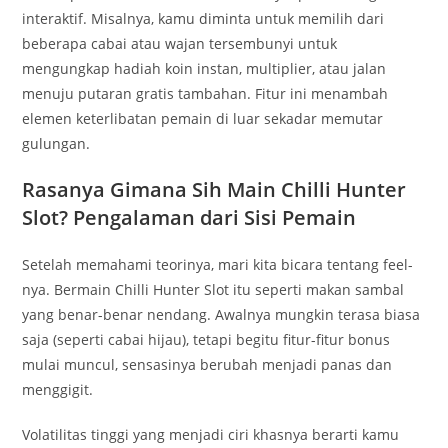
interaktif. Misalnya, kamu diminta untuk memilih dari
beberapa cabai atau wajan tersembunyi untuk
mengungkap hadiah koin instan, multiplier, atau jalan
menuju putaran gratis tambahan. Fitur ini menambah
elemen keterlibatan pemain di luar sekadar memutar
gulungan.
Rasanya Gimana Sih Main Chilli Hunter
Slot? Pengalaman dari Sisi Pemain
Setelah memahami teorinya, mari kita bicara tentang feel-
nya. Bermain Chilli Hunter Slot itu seperti makan sambal
yang benar-benar nendang. Awalnya mungkin terasa biasa
saja (seperti cabai hijau), tetapi begitu fitur-fitur bonus
mulai muncul, sensasinya berubah menjadi panas dan
menggigit.
Volatilitas tinggi yang menjadi ciri khasnya berarti kamu