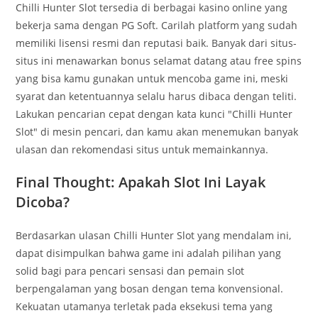
Chilli Hunter Slot tersedia di berbagai kasino online yang
bekerja sama dengan PG Soft. Carilah platform yang sudah
memiliki lisensi resmi dan reputasi baik. Banyak dari situs-
situs ini menawarkan bonus selamat datang atau free spins
yang bisa kamu gunakan untuk mencoba game ini, meski
syarat dan ketentuannya selalu harus dibaca dengan teliti.
Lakukan pencarian cepat dengan kata kunci "Chilli Hunter
Slot" di mesin pencari, dan kamu akan menemukan banyak
ulasan dan rekomendasi situs untuk memainkannya.
Final Thought: Apakah Slot Ini Layak
Dicoba?
Berdasarkan ulasan Chilli Hunter Slot yang mendalam ini,
dapat disimpulkan bahwa game ini adalah pilihan yang
solid bagi para pencari sensasi dan pemain slot
berpengalaman yang bosan dengan tema konvensional.
Kekuatan utamanya terletak pada eksekusi tema yang