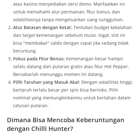
atau kasino menyediakan versi demo. Manfaatkan ini
untuk memahami alur permainan, fitur bonus, dan
volatilitasnya tanpa mengeluarkan uang sungguhan.
Atur Batasan dengan Ketat:
Tentukan budget kekalahan
dan target kemenangan sebelum mulai. Ingat, slot ini
bisa "membakar" saldo dengan cepat jika sedang tidak
beruntung.
Fokus pada Fitur Bonus:
Kemenangan besar hampir
selalu datang dari putaran gratis atau fitur Hot Pepper.
Bersabarlah menunggu momen ini datang.
Pilih Taruhan yang Masuk Akal:
Dengan volatilitas tinggi,
bertaruh terlalu besar per spin bisa berisiko. Pilih
nominal yang memungkinkanmu untuk bertahan dalam
ratusan putaran.
Dimana Bisa Mencoba Keberuntungan
dengan Chilli Hunter?