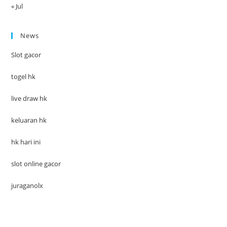
« Jul
News
Slot gacor
togel hk
live draw hk
keluaran hk
hk hari ini
slot online gacor
juraganolx