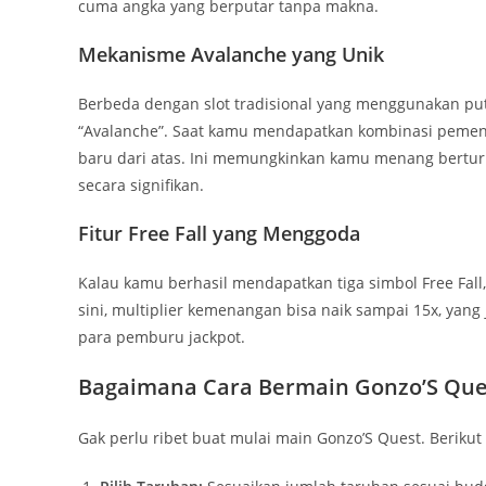
cuma angka yang berputar tanpa makna.
Mekanisme Avalanche yang Unik
Berbeda dengan slot tradisional yang menggunakan p
“Avalanche”. Saat kamu mendapatkan kombinasi pemena
baru dari atas. Ini memungkinkan kamu menang bertur
secara signifikan.
Fitur Free Fall yang Menggoda
Kalau kamu berhasil mendapatkan tiga simbol Free Fall
sini, multiplier kemenangan bisa naik sampai 15x, yang j
para pemburu jackpot.
Bagaimana Cara Bermain Gonzo’S Que
Gak perlu ribet buat mulai main Gonzo’S Quest. Beriku