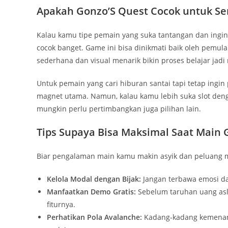
Apakah Gonzo’S Quest Cocok untuk Se
Kalau kamu tipe pemain yang suka tantangan dan ingin 
cocok banget. Game ini bisa dinikmati baik oleh pemul
sederhana dan visual menarik bikin proses belajar jad
Untuk pemain yang cari hiburan santai tapi tetap ingin 
magnet utama. Namun, kalau kamu lebih suka slot dengan 
mungkin perlu pertimbangkan juga pilihan lain.
Tips Supaya Bisa Maksimal Saat Main 
Biar pengalaman main kamu makin asyik dan peluang me
Kelola Modal dengan Bijak:
Jangan terbawa emosi da
Manfaatkan Demo Gratis:
Sebelum taruhan uang asl
fiturnya.
Perhatikan Pola Avalanche:
Kadang-kadang kemenang