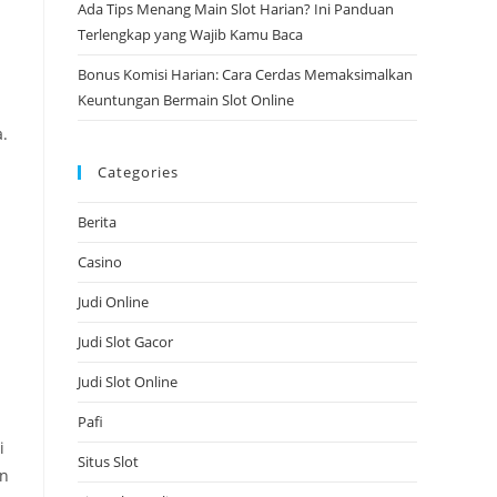
Ada Tips Menang Main Slot Harian? Ini Panduan
Terlengkap yang Wajib Kamu Baca
Bonus Komisi Harian: Cara Cerdas Memaksimalkan
Keuntungan Bermain Slot Online
.
Categories
Berita
Casino
Judi Online
Judi Slot Gacor
Judi Slot Online
Pafi
i
Situs Slot
an