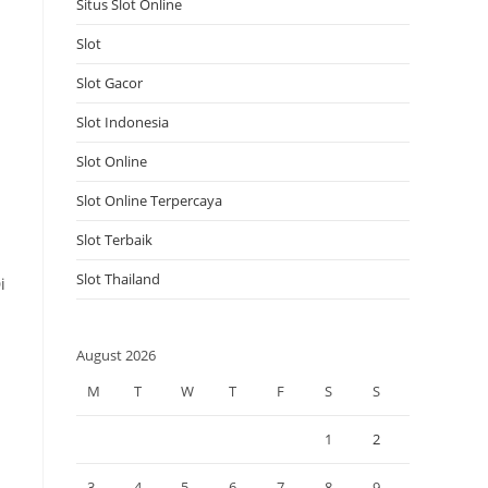
Situs Slot Online
Slot
Slot Gacor
Slot Indonesia
Slot Online
Slot Online Terpercaya
Slot Terbaik
Slot Thailand
i
August 2026
M
T
W
T
F
S
S
1
2
3
4
5
6
7
8
9