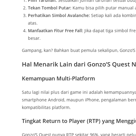
Pilih Taruhan:
Sesuaikan jumlah taruhan sesuai budge
Tekan Tombol Putar:
Kamu bisa pilih putar manual a
Perhatikan Simbol Avalanche:
Setiap kali ada kombi
atas.
Manfaatkan Fitur Free Fall:
Jika dapat tiga simbol Fr
besar.
Gampang, kan? Bahkan buat pemula sekalipun, Gonzo’
Hal Menarik Lain dari Gonzo’S Quest 
Kemampuan Multi-Platform
Satu lagi nilai plus dari game ini adalah kemampuanny
smartphone Android, maupun iPhone, pengalaman berm
kompatibilitas platform.
Tingkat Return to Player (RTP) yang Mengg
Gonzo’S Quest punya RTP sekitar 96%, yang berarti pel