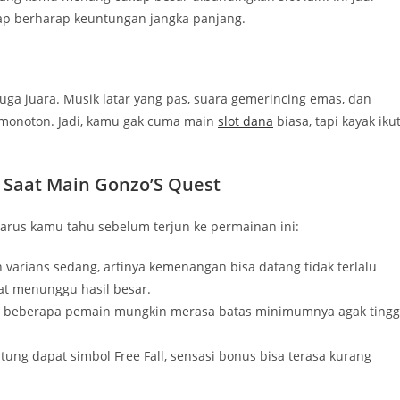
tap berharap keuntungan jangka panjang.
juga juara. Musik latar yang pas, suara gemerincing emas, dan
 monoton. Jadi, kamu gak cuma main
slot dana
biasa, tapi kayak iku
 Saat Main Gonzo’S Quest
harus kamu tahu sebelum terjun ke permainan ini:
varians sedang, artinya kemenangan bisa datang tidak terlalu
saat menunggu hasil besar.
l, beberapa pemain mungkin merasa batas minimumnya agak tingg
ng dapat simbol Free Fall, sensasi bonus bisa terasa kurang