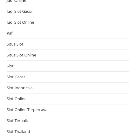
Judi Online
Judi Slot Gacor
Judi Slot Online
Pafi
Situs Slot
Situs Slot Online
Slot
Slot Gacor
Slot Indonesia
Slot Online
Slot Online Terpercaya
Slot Terbaik
Slot Thailand