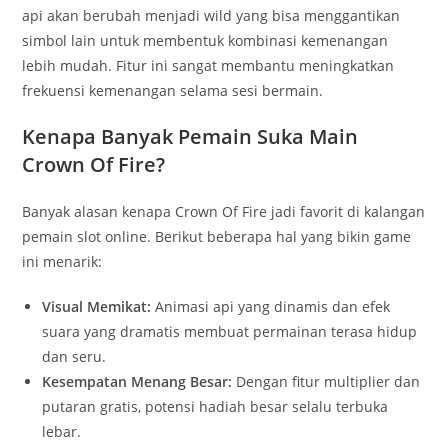
api akan berubah menjadi wild yang bisa menggantikan
simbol lain untuk membentuk kombinasi kemenangan
lebih mudah. Fitur ini sangat membantu meningkatkan
frekuensi kemenangan selama sesi bermain.
Kenapa Banyak Pemain Suka Main
Crown Of Fire?
Banyak alasan kenapa Crown Of Fire jadi favorit di kalangan
pemain slot online. Berikut beberapa hal yang bikin game
ini menarik:
Visual Memikat:
Animasi api yang dinamis dan efek
suara yang dramatis membuat permainan terasa hidup
dan seru.
Kesempatan Menang Besar:
Dengan fitur multiplier dan
putaran gratis, potensi hadiah besar selalu terbuka
lebar.