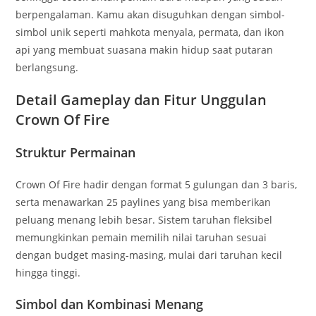
berpengalaman. Kamu akan disuguhkan dengan simbol-
simbol unik seperti mahkota menyala, permata, dan ikon
api yang membuat suasana makin hidup saat putaran
berlangsung.
Detail Gameplay dan Fitur Unggulan
Crown Of Fire
Struktur Permainan
Crown Of Fire hadir dengan format 5 gulungan dan 3 baris,
serta menawarkan 25 paylines yang bisa memberikan
peluang menang lebih besar. Sistem taruhan fleksibel
memungkinkan pemain memilih nilai taruhan sesuai
dengan budget masing-masing, mulai dari taruhan kecil
hingga tinggi.
Simbol dan Kombinasi Menang