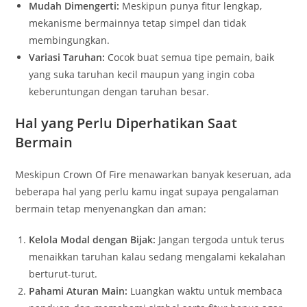
Mudah Dimengerti:
Meskipun punya fitur lengkap,
mekanisme bermainnya tetap simpel dan tidak
membingungkan.
Variasi Taruhan:
Cocok buat semua tipe pemain, baik
yang suka taruhan kecil maupun yang ingin coba
keberuntungan dengan taruhan besar.
Hal yang Perlu Diperhatikan Saat
Bermain
Meskipun Crown Of Fire menawarkan banyak keseruan, ada
beberapa hal yang perlu kamu ingat supaya pengalaman
bermain tetap menyenangkan dan aman:
Kelola Modal dengan Bijak:
Jangan tergoda untuk terus
menaikkan taruhan kalau sedang mengalami kekalahan
berturut-turut.
Pahami Aturan Main:
Luangkan waktu untuk membaca