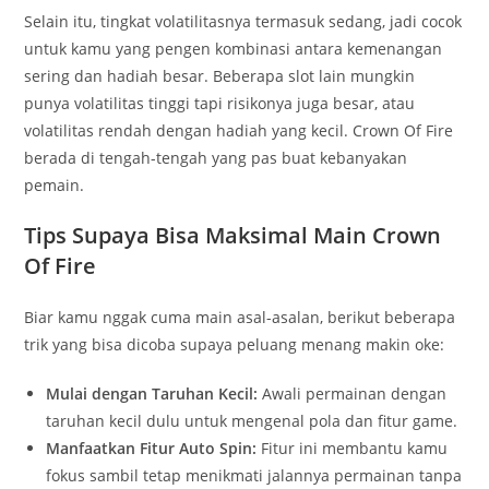
Selain itu, tingkat volatilitasnya termasuk sedang, jadi cocok
untuk kamu yang pengen kombinasi antara kemenangan
sering dan hadiah besar. Beberapa slot lain mungkin
punya volatilitas tinggi tapi risikonya juga besar, atau
volatilitas rendah dengan hadiah yang kecil. Crown Of Fire
berada di tengah-tengah yang pas buat kebanyakan
pemain.
Tips Supaya Bisa Maksimal Main Crown
Of Fire
Biar kamu nggak cuma main asal-asalan, berikut beberapa
trik yang bisa dicoba supaya peluang menang makin oke:
Mulai dengan Taruhan Kecil:
Awali permainan dengan
taruhan kecil dulu untuk mengenal pola dan fitur game.
Manfaatkan Fitur Auto Spin:
Fitur ini membantu kamu
fokus sambil tetap menikmati jalannya permainan tanpa