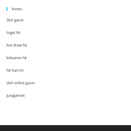
News
Slot gacor
togel hk
live draw hk
keluaran hk
hk hari ini
slot online gacor
juraganolx