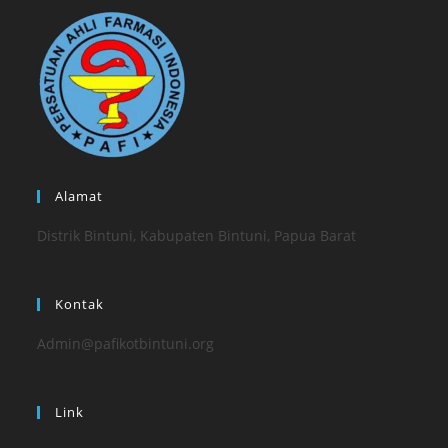
Alamat
Distrik Bintuni, Kabupaten Bintuni, Papua Barat
Kontak
Admin@pafikotbintuni.org
Link