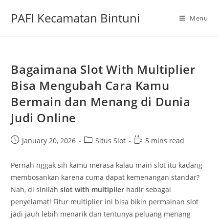
Skip
PAFI Kecamatan Bintuni
to
Menu
content
Bagaimana Slot With Multiplier
Bisa Mengubah Cara Kamu
Bermain dan Menang di Dunia
Judi Online
Post
Post
Reading
January 20, 2026
Situs Slot
5 mins read
published:
category:
time:
Pernah nggak sih kamu merasa kalau main slot itu kadang
membosankan karena cuma dapat kemenangan standar?
Nah, di sinilah
slot with multiplier
hadir sebagai
penyelamat! Fitur multiplier ini bisa bikin permainan slot
jadi jauh lebih menarik dan tentunya peluang menang