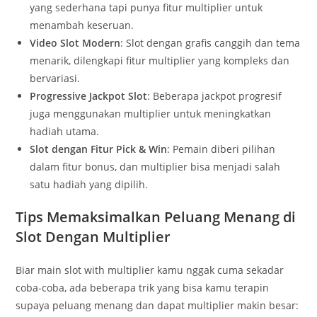
yang sederhana tapi punya fitur multiplier untuk
menambah keseruan.
Video Slot Modern
: Slot dengan grafis canggih dan tema
menarik, dilengkapi fitur multiplier yang kompleks dan
bervariasi.
Progressive Jackpot Slot
: Beberapa jackpot progresif
juga menggunakan multiplier untuk meningkatkan
hadiah utama.
Slot dengan Fitur Pick & Win
: Pemain diberi pilihan
dalam fitur bonus, dan multiplier bisa menjadi salah
satu hadiah yang dipilih.
Tips Memaksimalkan Peluang Menang di
Slot Dengan Multiplier
Biar main slot with multiplier kamu nggak cuma sekadar
coba-coba, ada beberapa trik yang bisa kamu terapin
supaya peluang menang dan dapat multiplier makin besar: