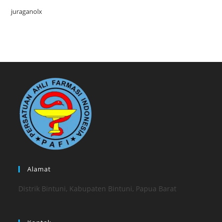
juraganolx
Alamat
Distrik Bintuni, Kabupaten Bintuni, Papua Barat