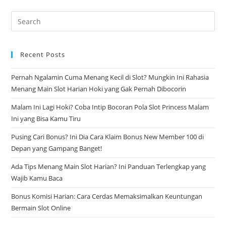
Pre
Es
to
Recent Posts
clo
the
Pernah Ngalamin Cuma Menang Kecil di Slot? Mungkin Ini Rahasia
sea
Menang Main Slot Harian Hoki yang Gak Pernah Dibocorin
pan
Malam Ini Lagi Hoki? Coba Intip Bocoran Pola Slot Princess Malam
Ini yang Bisa Kamu Tiru
Pusing Cari Bonus? Ini Dia Cara Klaim Bonus New Member 100 di
Depan yang Gampang Banget!
Ada Tips Menang Main Slot Harian? Ini Panduan Terlengkap yang
Wajib Kamu Baca
Bonus Komisi Harian: Cara Cerdas Memaksimalkan Keuntungan
Bermain Slot Online