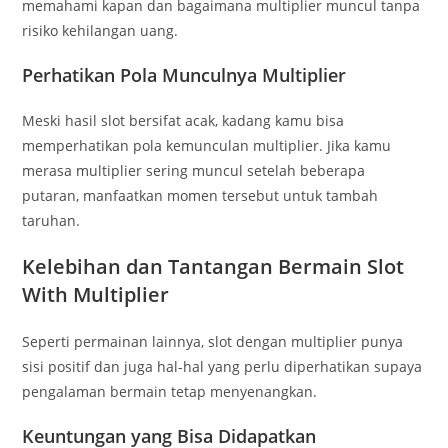
memahami kapan dan bagaimana multiplier muncul tanpa
risiko kehilangan uang.
Perhatikan Pola Munculnya Multiplier
Meski hasil slot bersifat acak, kadang kamu bisa
memperhatikan pola kemunculan multiplier. Jika kamu
merasa multiplier sering muncul setelah beberapa
putaran, manfaatkan momen tersebut untuk tambah
taruhan.
Kelebihan dan Tantangan Bermain Slot
With Multiplier
Seperti permainan lainnya, slot dengan multiplier punya
sisi positif dan juga hal-hal yang perlu diperhatikan supaya
pengalaman bermain tetap menyenangkan.
Keuntungan yang Bisa Didapatkan