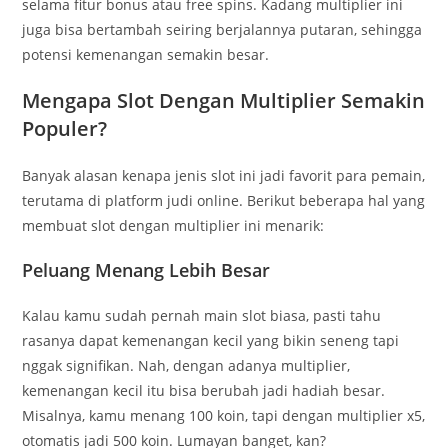
selama fitur bonus atau free spins. Kadang multiplier ini
juga bisa bertambah seiring berjalannya putaran, sehingga
potensi kemenangan semakin besar.
Mengapa Slot Dengan Multiplier Semakin
Populer?
Banyak alasan kenapa jenis slot ini jadi favorit para pemain,
terutama di platform judi online. Berikut beberapa hal yang
membuat slot dengan multiplier ini menarik:
Peluang Menang Lebih Besar
Kalau kamu sudah pernah main slot biasa, pasti tahu
rasanya dapat kemenangan kecil yang bikin seneng tapi
nggak signifikan. Nah, dengan adanya multiplier,
kemenangan kecil itu bisa berubah jadi hadiah besar.
Misalnya, kamu menang 100 koin, tapi dengan multiplier x5,
otomatis jadi 500 koin. Lumayan banget, kan?