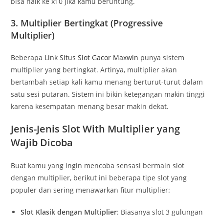
bisa naik ke x10 jika kamu beruntung.
3. Multiplier Bertingkat (Progressive
Multiplier)
Beberapa
Link Situs Slot Gacor Maxwin
punya sistem
multiplier yang bertingkat. Artinya, multiplier akan
bertambah setiap kali kamu menang berturut-turut dalam
satu sesi putaran. Sistem ini bikin ketegangan makin tinggi
karena kesempatan menang besar makin dekat.
Jenis-Jenis Slot With Multiplier yang
Wajib Dicoba
Buat kamu yang ingin mencoba sensasi bermain slot
dengan multiplier, berikut ini beberapa tipe slot yang
populer dan sering menawarkan fitur multiplier:
Slot Klasik dengan Multiplier
: Biasanya slot 3 gulungan