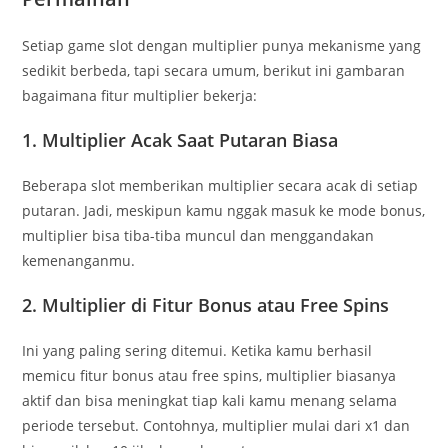
Setiap game slot dengan multiplier punya mekanisme yang
sedikit berbeda, tapi secara umum, berikut ini gambaran
bagaimana fitur multiplier bekerja:
1. Multiplier Acak Saat Putaran Biasa
Beberapa slot memberikan multiplier secara acak di setiap
putaran. Jadi, meskipun kamu nggak masuk ke mode bonus,
multiplier bisa tiba-tiba muncul dan menggandakan
kemenanganmu.
2. Multiplier di Fitur Bonus atau Free Spins
Ini yang paling sering ditemui. Ketika kamu berhasil
memicu fitur bonus atau free spins, multiplier biasanya
aktif dan bisa meningkat tiap kali kamu menang selama
periode tersebut. Contohnya, multiplier mulai dari x1 dan