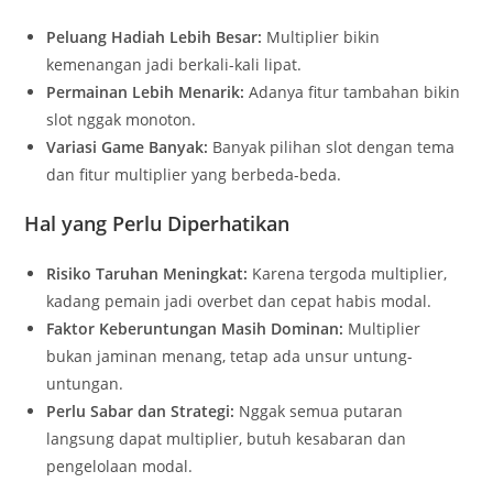
Peluang Hadiah Lebih Besar:
Multiplier bikin
kemenangan jadi berkali-kali lipat.
Permainan Lebih Menarik:
Adanya fitur tambahan bikin
slot nggak monoton.
Variasi Game Banyak:
Banyak pilihan slot dengan tema
dan fitur multiplier yang berbeda-beda.
Hal yang Perlu Diperhatikan
Risiko Taruhan Meningkat:
Karena tergoda multiplier,
kadang pemain jadi overbet dan cepat habis modal.
Faktor Keberuntungan Masih Dominan:
Multiplier
bukan jaminan menang, tetap ada unsur untung-
untungan.
Perlu Sabar dan Strategi:
Nggak semua putaran
langsung dapat multiplier, butuh kesabaran dan
pengelolaan modal.