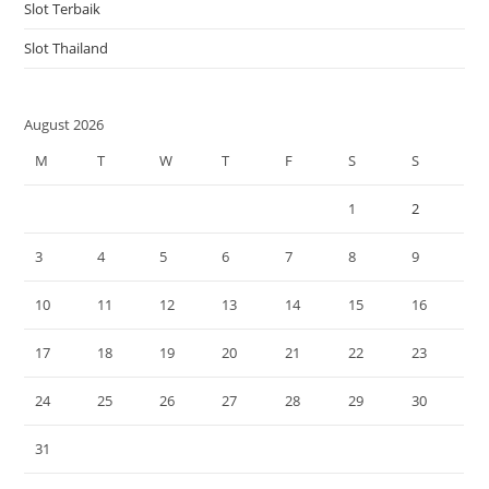
Slot Terbaik
Slot Thailand
August 2026
M
T
W
T
F
S
S
1
2
3
4
5
6
7
8
9
10
11
12
13
14
15
16
17
18
19
20
21
22
23
24
25
26
27
28
29
30
31