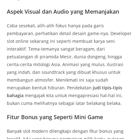
Aspek Visual dan Audio yang Memanjakan
Coba sesekali, alih-alih fokus hanya pada garis
pembayaran, perhatikan detail desain game-nya. Developer
slot online sekarang ini seperti membuat karya seni
interaktif. Tema-temanya sangat beragam, dari
petualangan di piramida Mesir, dunia dongeng, hingga
cerita-cerita mitologi Asia. Animasi yang mulus, ilustrasi
yang indah, dan soundtrack yang dibuat khusus untuk
membangun atmosfer. Menikmati ini saja sudah
merupakan bentuk hiburan. Pendekatan
judi tipis-tipis
bahagia
mengajak kita untuk mengapresiasi hal-hal ini,
bukan cuma melihatnya sebagai latar belakang belaka.
Fitur Bonus yang Seperti Mini Game
Banyak slot modern dilengkapi dengan fitur bonus yang
kreatif. Ada yang berupa permainan pilih kartu, putaran