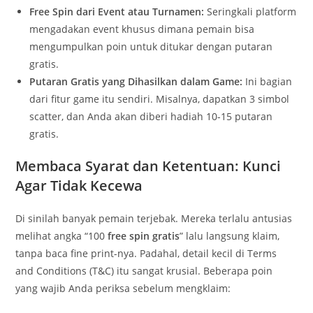
Free Spin dari Event atau Turnamen:
Seringkali platform
mengadakan event khusus dimana pemain bisa
mengumpulkan poin untuk ditukar dengan putaran
gratis.
Putaran Gratis yang Dihasilkan dalam Game:
Ini bagian
dari fitur game itu sendiri. Misalnya, dapatkan 3 simbol
scatter, dan Anda akan diberi hadiah 10-15 putaran
gratis.
Membaca Syarat dan Ketentuan: Kunci
Agar Tidak Kecewa
Di sinilah banyak pemain terjebak. Mereka terlalu antusias
melihat angka “100
free spin gratis
” lalu langsung klaim,
tanpa baca fine print-nya. Padahal, detail kecil di Terms
and Conditions (T&C) itu sangat krusial. Beberapa poin
yang wajib Anda periksa sebelum mengklaim: