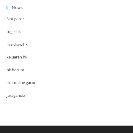
News
Slot gacor
togel hk
live draw hk
keluaran hk
hk hari ini
slot online gacor
juraganolx