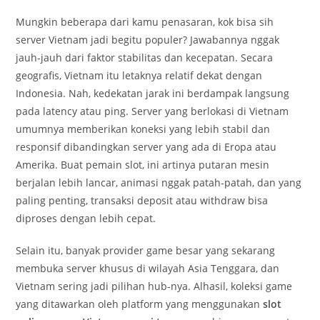
Mungkin beberapa dari kamu penasaran, kok bisa sih
server Vietnam jadi begitu populer? Jawabannya nggak
jauh-jauh dari faktor stabilitas dan kecepatan. Secara
geografis, Vietnam itu letaknya relatif dekat dengan
Indonesia. Nah, kedekatan jarak ini berdampak langsung
pada latency atau ping. Server yang berlokasi di Vietnam
umumnya memberikan koneksi yang lebih stabil dan
responsif dibandingkan server yang ada di Eropa atau
Amerika. Buat pemain slot, ini artinya putaran mesin
berjalan lebih lancar, animasi nggak patah-patah, dan yang
paling penting, transaksi deposit atau withdraw bisa
diproses dengan lebih cepat.
Selain itu, banyak provider game besar yang sekarang
membuka server khusus di wilayah Asia Tenggara, dan
Vietnam sering jadi pilihan hub-nya. Alhasil, koleksi game
yang ditawarkan oleh platform yang menggunakan
slot