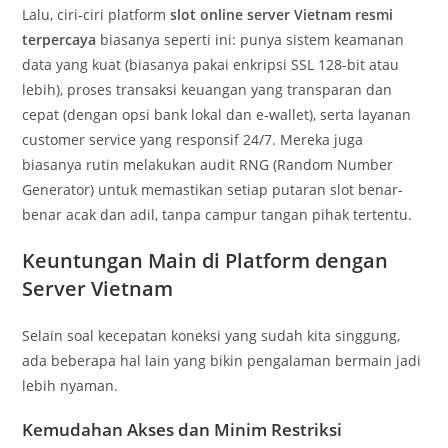
Lalu, ciri-ciri platform
slot online server Vietnam resmi
terpercaya
biasanya seperti ini: punya sistem keamanan
data yang kuat (biasanya pakai enkripsi SSL 128-bit atau
lebih), proses transaksi keuangan yang transparan dan
cepat (dengan opsi bank lokal dan e-wallet), serta layanan
customer service yang responsif 24/7. Mereka juga
biasanya rutin melakukan audit RNG (Random Number
Generator) untuk memastikan setiap putaran slot benar-
benar acak dan adil, tanpa campur tangan pihak tertentu.
Keuntungan Main di Platform dengan
Server Vietnam
Selain soal kecepatan koneksi yang sudah kita singgung,
ada beberapa hal lain yang bikin pengalaman bermain jadi
lebih nyaman.
Kemudahan Akses dan Minim Restriksi