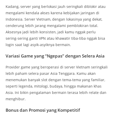
Kadang, server yang berlokasi jauh seringkali diblokir atau
mengalami kendala akses karena kebijakan jaringan di
Indonesia. Server Vietnam, dengan lokasinya yang dekat,
cenderung lebih jarang mengalami pemblokiran total.
Aksesnya jadi lebih konsisten, jadi kamu nggak perlu
sering-sering ganti VPN atau khawatir tiba-tiba nggak bisa
login saat lagi asyik-asyiknya bermain.
Variasi Game yang “Ngepas” dengan Selera Asia
Provider game yang beroperasi di server Vietnam seringkali
lebih paham selera pasar Asia Tenggara. Kamu akan
menemukan banyak slot dengan tema-tema yang familiar,
seperti legenda, mitologi, budaya, hingga makanan khas
Asia. Ini bikin pengalaman bermain terasa lebih relate dan
menghibur.
Bonus dan Promosi yang Kompetitif