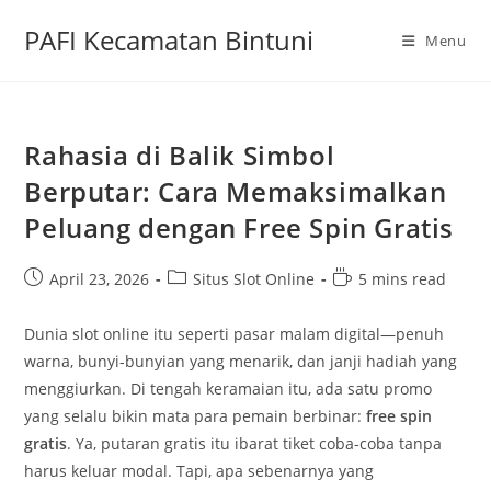
Skip
PAFI Kecamatan Bintuni
to
Menu
content
Rahasia di Balik Simbol
Berputar: Cara Memaksimalkan
Peluang dengan Free Spin Gratis
Post
Post
Reading
April 23, 2026
Situs Slot Online
5 mins read
published:
category:
time:
Dunia slot online itu seperti pasar malam digital—penuh
warna, bunyi-bunyian yang menarik, dan janji hadiah yang
menggiurkan. Di tengah keramaian itu, ada satu promo
yang selalu bikin mata para pemain berbinar:
free spin
gratis
. Ya, putaran gratis itu ibarat tiket coba-coba tanpa
harus keluar modal. Tapi, apa sebenarnya yang