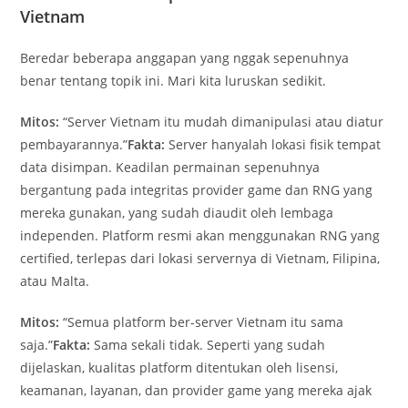
Vietnam
Beredar beberapa anggapan yang nggak sepenuhnya
benar tentang topik ini. Mari kita luruskan sedikit.
Mitos:
“Server Vietnam itu mudah dimanipulasi atau diatur
pembayarannya.”
Fakta:
Server hanyalah lokasi fisik tempat
data disimpan. Keadilan permainan sepenuhnya
bergantung pada integritas provider game dan RNG yang
mereka gunakan, yang sudah diaudit oleh lembaga
independen. Platform resmi akan menggunakan RNG yang
certified, terlepas dari lokasi servernya di Vietnam, Filipina,
atau Malta.
Mitos:
“Semua platform ber-server Vietnam itu sama
saja.”
Fakta:
Sama sekali tidak. Seperti yang sudah
dijelaskan, kualitas platform ditentukan oleh lisensi,
keamanan, layanan, dan provider game yang mereka ajak