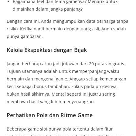
Bagaimana feel dan tema gamenya? Menarik untuk
dimainkan dalam jangka panjang?
Dengan cara ini, Anda mengumpulkan data berharga tanpa
risiko. Ketika nanti bermain dengan uang asli, Anda sudah
punya gambaran.
Kelola Ekspektasi dengan Bijak
Jangan berharap akan jadi jutawan dari 20 putaran gratis.
Tujuan utamanya adalah untuk memperpanjang waktu
bermain dan mengenal game. Anggap setiap kemenangan
kecil sebagai bonus tambahan. Fokus pada prosesnya,
bukan hasil akhirnya. Mental seperti ini justru sering
membawa hasil yang lebih menyenangkan.
Perhatikan Pola dan Ritme Game
Beberapa game slot punya pola tertentu dalam fitur