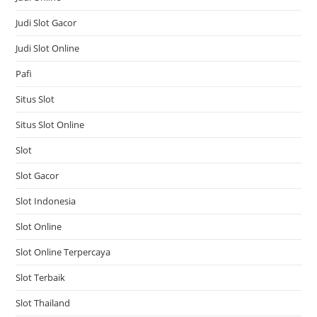
Judi Slot Gacor
Judi Slot Online
Pafi
Situs Slot
Situs Slot Online
Slot
Slot Gacor
Slot Indonesia
Slot Online
Slot Online Terpercaya
Slot Terbaik
Slot Thailand