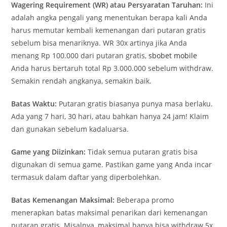
Wagering Requirement (WR) atau Persyaratan Taruhan:
Ini
adalah angka pengali yang menentukan berapa kali Anda
harus memutar kembali kemenangan dari putaran gratis
sebelum bisa menariknya. WR 30x artinya jika Anda
menang Rp 100.000 dari putaran gratis,
sbobet mobile
Anda harus bertaruh total Rp 3.000.000 sebelum withdraw.
Semakin rendah angkanya, semakin baik.
Batas Waktu:
Putaran gratis biasanya punya masa berlaku.
Ada yang 7 hari, 30 hari, atau bahkan hanya 24 jam! Klaim
dan gunakan sebelum kadaluarsa.
Game yang Diizinkan:
Tidak semua putaran gratis bisa
digunakan di semua game. Pastikan game yang Anda incar
termasuk dalam daftar yang diperbolehkan.
Batas Kemenangan Maksimal:
Beberapa promo
menerapkan batas maksimal penarikan dari kemenangan
putaran gratis. Misalnya, maksimal hanya bisa withdraw 5x