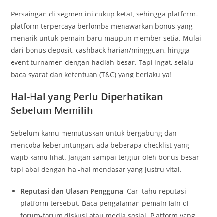
Persaingan di segmen ini cukup ketat, sehingga platform-
platform terpercaya berlomba menawarkan bonus yang
menarik untuk pemain baru maupun member setia. Mulai
dari bonus deposit, cashback harian/mingguan, hingga
event turnamen dengan hadiah besar. Tapi ingat, selalu
baca syarat dan ketentuan (T&C) yang berlaku ya!
Hal-Hal yang Perlu Diperhatikan
Sebelum Memilih
Sebelum kamu memutuskan untuk bergabung dan
mencoba keberuntungan, ada beberapa checklist yang
wajib kamu lihat. Jangan sampai tergiur oleh bonus besar
tapi abai dengan hal-hal mendasar yang justru vital.
Reputasi dan Ulasan Pengguna:
Cari tahu reputasi
platform tersebut. Baca pengalaman pemain lain di
forum-forum diskusi atau media sosial. Platform yang