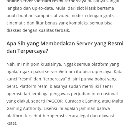
online server Vietnam resmi terpercaya
biasanya sangat
lengkap dan up-to-date. Mulai dari slot klasik bertema
buah-buahan sampai slot video modern dengan grafis
cinematic dan fitur bonus yang kompleks, semua bisa
diakses dengan kualitas terbaik.
Apa Sih yang Membedakan Server yang Resmi
dan Terpercaya?
Nah, ini nih poin krusialnya. Nggak semua platform yang
ngaku-ngaku pakai server Vietnam itu bisa dipercaya. Kata
kunci “resmi” dan “terpercaya” di sini punya bobot yang
berat. Platform resmi biasanya sudah memiliki lisensi
operasi dari lembaga pengawas perjudian internasional
yang diakui, seperti PAGCOR, Curacao eGaming, atau Malta
Gaming Authority. Lisensi ini adalah jaminan bahwa
platform tersebut beroperasi secara legal dan diawasi
ketat.