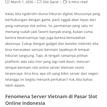
Post
Post
Reading
March 1, 2026
Slot Gacor
6 mins read
published:
category:
time:
Kalau kita ngobrolin dunia hiburan digital, khususnya yang
berhubungan dengan game, pasti nggak akan lepas dari
yang namanya slot online. Ya, permainan yang satu ini
memang sudah jadi favorit banyak orang, bukan cuma
karena keseruannya, tapi juga karena kemudahan
aksesnya. Cukup dengan gadget dan koneksi internet, kita
bisa merasakan sensasi bermain layaknya di tempat
hiburan langsung. Tapi, di tengah ramainya pilihan
platform, ada satu tren yang lagi naik daun: mencari
tempat bermain slot online server Vietnam resmi
terpercaya. Kira-kira, apa sih yang bikin server dari negeri
tetangga ini begitu menarik perhatian? Yuk, kita bahas
lebih dalam.
Fenomena Server Vietnam di Pasar Slot
Online Indonesia