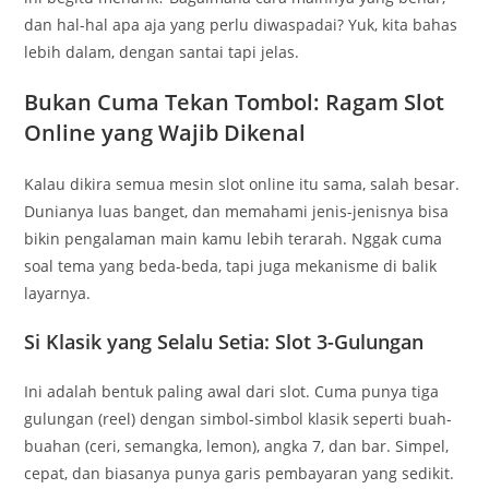
dan hal-hal apa aja yang perlu diwaspadai? Yuk, kita bahas
lebih dalam, dengan santai tapi jelas.
Bukan Cuma Tekan Tombol: Ragam Slot
Online yang Wajib Dikenal
Kalau dikira semua mesin slot online itu sama, salah besar.
Dunianya luas banget, dan memahami jenis-jenisnya bisa
bikin pengalaman main kamu lebih terarah. Nggak cuma
soal tema yang beda-beda, tapi juga mekanisme di balik
layarnya.
Si Klasik yang Selalu Setia: Slot 3-Gulungan
Ini adalah bentuk paling awal dari slot. Cuma punya tiga
gulungan (reel) dengan simbol-simbol klasik seperti buah-
buahan (ceri, semangka, lemon), angka 7, dan bar. Simpel,
cepat, dan biasanya punya garis pembayaran yang sedikit.