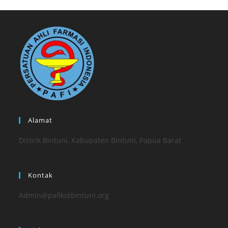
Alamat
Distrik Bintuni, Kabupaten Bintuni, Papua Barat
Kontak
Admin@pafikotbintuni.org