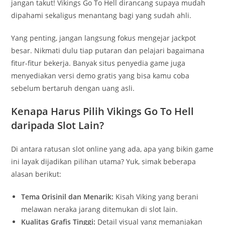
jangan takut! Vikings Go To Hell dirancang supaya mudah
dipahami sekaligus menantang bagi yang sudah ahli.
Yang penting, jangan langsung fokus mengejar jackpot
besar. Nikmati dulu tiap putaran dan pelajari bagaimana
fitur-fitur bekerja. Banyak situs penyedia game juga
menyediakan versi demo gratis yang bisa kamu coba
sebelum bertaruh dengan uang asli.
Kenapa Harus Pilih Vikings Go To Hell
daripada Slot Lain?
Di antara ratusan slot online yang ada, apa yang bikin game
ini layak dijadikan pilihan utama? Yuk, simak beberapa
alasan berikut:
Tema Orisinil dan Menarik:
Kisah Viking yang berani
melawan neraka jarang ditemukan di slot lain.
Kualitas Grafis Tinggi:
Detail visual yang memanjakan