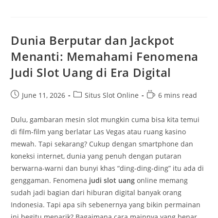
Dunia Berputar dan Jackpot
Menanti: Memahami Fenomena
Judi Slot Uang di Era Digital
Post
Post
Reading
June 11, 2026
Situs Slot Online
6 mins read
published:
category:
time:
Dulu, gambaran mesin slot mungkin cuma bisa kita temui
di film-film yang berlatar Las Vegas atau ruang kasino
mewah. Tapi sekarang? Cukup dengan smartphone dan
koneksi internet, dunia yang penuh dengan putaran
berwarna-warni dan bunyi khas “ding-ding-ding” itu ada di
genggaman. Fenomena
judi slot uang
online memang
sudah jadi bagian dari hiburan digital banyak orang
Indonesia. Tapi apa sih sebenernya yang bikin permainan
ini begitu menarik? Bagaimana cara mainnya yang benar,