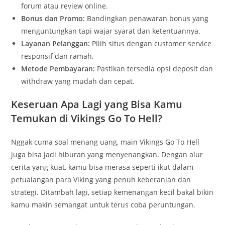
forum atau review online.
Bonus dan Promo:
Bandingkan penawaran bonus yang
menguntungkan tapi wajar syarat dan ketentuannya.
Layanan Pelanggan:
Pilih situs dengan customer service
responsif dan ramah.
Metode Pembayaran:
Pastikan tersedia opsi deposit dan
withdraw yang mudah dan cepat.
Keseruan Apa Lagi yang Bisa Kamu
Temukan di Vikings Go To Hell?
Nggak cuma soal menang uang, main Vikings Go To Hell
juga bisa jadi hiburan yang menyenangkan. Dengan alur
cerita yang kuat, kamu bisa merasa seperti ikut dalam
petualangan para Viking yang penuh keberanian dan
strategi. Ditambah lagi, setiap kemenangan kecil bakal bikin
kamu makin semangat untuk terus coba peruntungan.