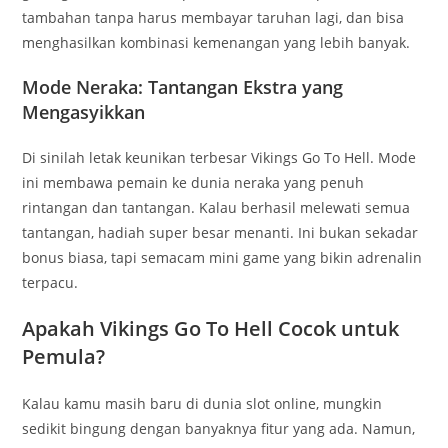
tambahan tanpa harus membayar taruhan lagi, dan bisa
menghasilkan kombinasi kemenangan yang lebih banyak.
Mode Neraka: Tantangan Ekstra yang
Mengasyikkan
Di sinilah letak keunikan terbesar Vikings Go To Hell. Mode
ini membawa pemain ke dunia neraka yang penuh
rintangan dan tantangan. Kalau berhasil melewati semua
tantangan, hadiah super besar menanti. Ini bukan sekadar
bonus biasa, tapi semacam mini game yang bikin adrenalin
terpacu.
Apakah Vikings Go To Hell Cocok untuk
Pemula?
Kalau kamu masih baru di dunia slot online, mungkin
sedikit bingung dengan banyaknya fitur yang ada. Namun,