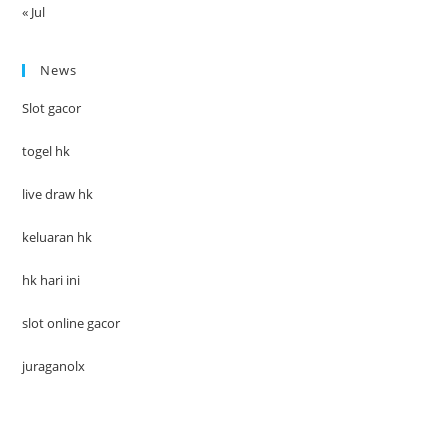
« Jul
News
Slot gacor
togel hk
live draw hk
keluaran hk
hk hari ini
slot online gacor
juraganolx