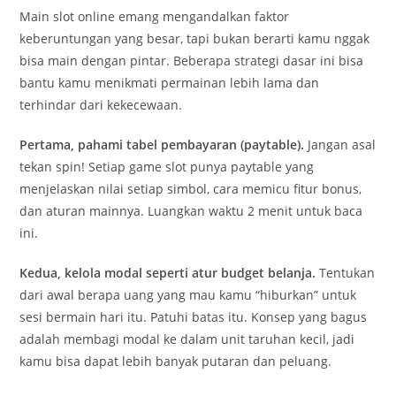
Main slot online emang mengandalkan faktor
keberuntungan yang besar, tapi bukan berarti kamu nggak
bisa main dengan pintar. Beberapa strategi dasar ini bisa
bantu kamu menikmati permainan lebih lama dan
terhindar dari kekecewaan.
Pertama, pahami tabel pembayaran (paytable).
Jangan asal
tekan spin! Setiap game slot punya paytable yang
menjelaskan nilai setiap simbol, cara memicu fitur bonus,
dan aturan mainnya. Luangkan waktu 2 menit untuk baca
ini.
Kedua, kelola modal seperti atur budget belanja.
Tentukan
dari awal berapa uang yang mau kamu “hiburkan” untuk
sesi bermain hari itu. Patuhi batas itu. Konsep yang bagus
adalah membagi modal ke dalam unit taruhan kecil, jadi
kamu bisa dapat lebih banyak putaran dan peluang.