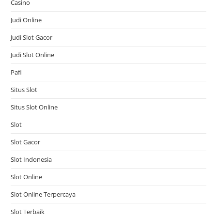
Casino
Judi Online
Judi Slot Gacor
Judi Slot Online
Pafi
Situs Slot
Situs Slot Online
Slot
Slot Gacor
Slot Indonesia
Slot Online
Slot Online Terpercaya
Slot Terbaik