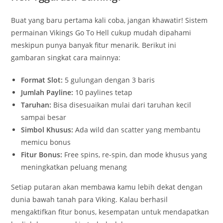
Buat yang baru pertama kali coba, jangan khawatir! Sistem
permainan Vikings Go To Hell cukup mudah dipahami
meskipun punya banyak fitur menarik. Berikut ini
gambaran singkat cara mainnya:
Format Slot:
5 gulungan dengan 3 baris
Jumlah Payline:
10 paylines tetap
Taruhan:
Bisa disesuaikan mulai dari taruhan kecil
sampai besar
Simbol Khusus:
Ada wild dan scatter yang membantu
memicu bonus
Fitur Bonus:
Free spins, re-spin, dan mode khusus yang
meningkatkan peluang menang
Setiap putaran akan membawa kamu lebih dekat dengan
dunia bawah tanah para Viking. Kalau berhasil
mengaktifkan fitur bonus, kesempatan untuk mendapatkan