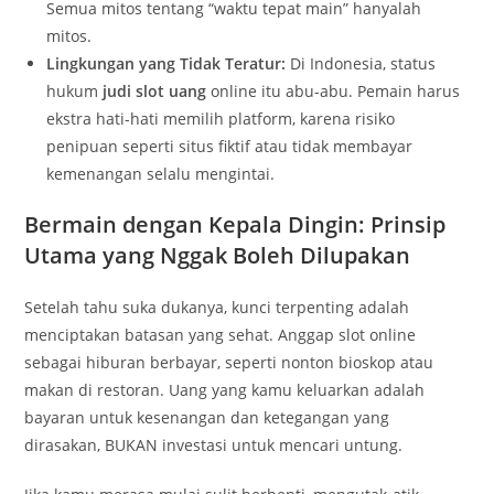
Semua mitos tentang “waktu tepat main” hanyalah
mitos.
Lingkungan yang Tidak Teratur:
Di Indonesia, status
hukum
judi slot uang
online itu abu-abu. Pemain harus
ekstra hati-hati memilih platform, karena risiko
penipuan seperti situs fiktif atau tidak membayar
kemenangan selalu mengintai.
Bermain dengan Kepala Dingin: Prinsip
Utama yang Nggak Boleh Dilupakan
Setelah tahu suka dukanya, kunci terpenting adalah
menciptakan batasan yang sehat. Anggap slot online
sebagai hiburan berbayar, seperti nonton bioskop atau
makan di restoran. Uang yang kamu keluarkan adalah
bayaran untuk kesenangan dan ketegangan yang
dirasakan, BUKAN investasi untuk mencari untung.