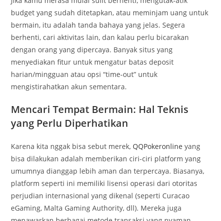
Jika kamu merasa mulai sulit berhenti, mengutak-atik
budget yang sudah ditetapkan, atau meminjam uang untuk
bermain, itu adalah tanda bahaya yang jelas. Segera
berhenti, cari aktivitas lain, dan kalau perlu bicarakan
dengan orang yang dipercaya. Banyak situs yang
menyediakan fitur untuk mengatur batas deposit
harian/mingguan atau opsi “time-out” untuk
mengistirahatkan akun sementara.
Mencari Tempat Bermain: Hal Teknis
yang Perlu Diperhatikan
Karena kita nggak bisa sebut merek,
QQPokeronline
yang
bisa dilakukan adalah memberikan ciri-ciri platform yang
umumnya dianggap lebih aman dan terpercaya. Biasanya,
platform seperti ini memiliki lisensi operasi dari otoritas
perjudian internasional yang dikenal (seperti Curacao
eGaming, Malta Gaming Authority, dll). Mereka juga
menawarkan berbagai metode transaksi yang nyaman