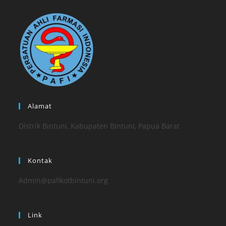
Alamat
Distrik Bintuni, Kabupaten Bintuni, Papua Barat
Kontak
Admin@pafikotbintuni.org
Link