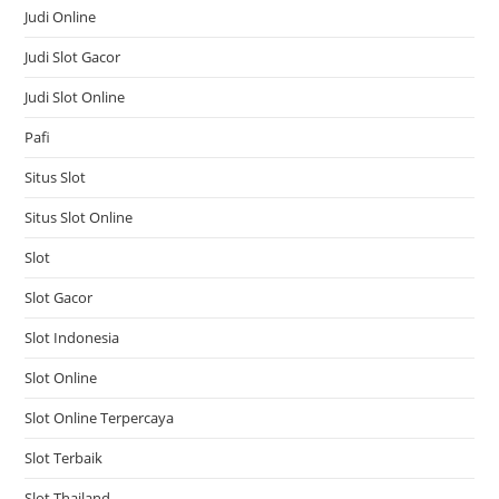
Judi Online
Judi Slot Gacor
Judi Slot Online
Pafi
Situs Slot
Situs Slot Online
Slot
Slot Gacor
Slot Indonesia
Slot Online
Slot Online Terpercaya
Slot Terbaik
Slot Thailand