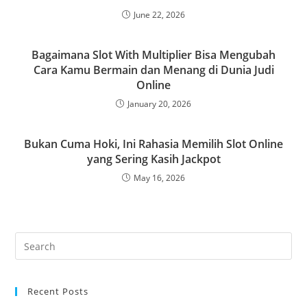
June 22, 2026
Bagaimana Slot With Multiplier Bisa Mengubah
Cara Kamu Bermain dan Menang di Dunia Judi
Online
January 20, 2026
Bukan Cuma Hoki, Ini Rahasia Memilih Slot Online
yang Sering Kasih Jackpot
May 16, 2026
Pre
Es
to
Recent Posts
clo