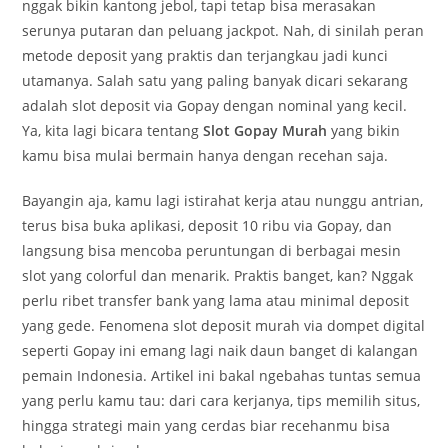
nggak bikin kantong jebol, tapi tetap bisa merasakan
serunya putaran dan peluang jackpot. Nah, di sinilah peran
metode deposit yang praktis dan terjangkau jadi kunci
utamanya. Salah satu yang paling banyak dicari sekarang
adalah slot deposit via Gopay dengan nominal yang kecil.
Ya, kita lagi bicara tentang
Slot Gopay Murah
yang bikin
kamu bisa mulai bermain hanya dengan recehan saja.
Bayangin aja, kamu lagi istirahat kerja atau nunggu antrian,
terus bisa buka aplikasi, deposit 10 ribu via Gopay, dan
langsung bisa mencoba peruntungan di berbagai mesin
slot yang colorful dan menarik. Praktis banget, kan? Nggak
perlu ribet transfer bank yang lama atau minimal deposit
yang gede. Fenomena slot deposit murah via dompet digital
seperti Gopay ini emang lagi naik daun banget di kalangan
pemain Indonesia. Artikel ini bakal ngebahas tuntas semua
yang perlu kamu tau: dari cara kerjanya, tips memilih situs,
hingga strategi main yang cerdas biar recehanmu bisa