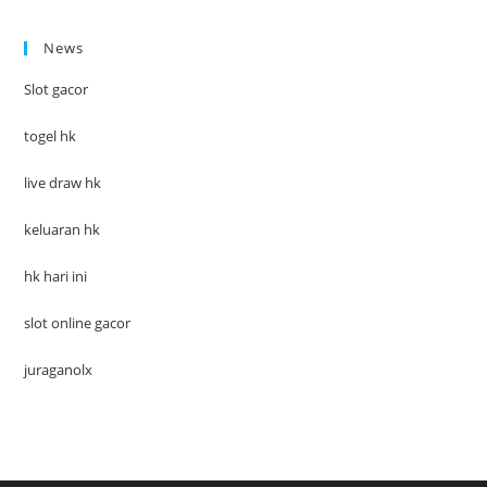
News
Slot gacor
togel hk
live draw hk
keluaran hk
hk hari ini
slot online gacor
juraganolx