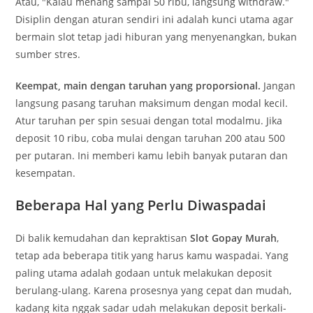
Atau, "Kalau menang sampai 50 ribu, langsung withdraw."
Disiplin dengan aturan sendiri ini adalah kunci utama agar
bermain slot tetap jadi hiburan yang menyenangkan, bukan
sumber stres.
Keempat, main dengan taruhan yang proporsional.
Jangan
langsung pasang taruhan maksimum dengan modal kecil.
Atur taruhan per spin sesuai dengan total modalmu. Jika
deposit 10 ribu, coba mulai dengan taruhan 200 atau 500
per putaran. Ini memberi kamu lebih banyak putaran dan
kesempatan.
Beberapa Hal yang Perlu Diwaspadai
Di balik kemudahan dan kepraktisan
Slot Gopay Murah
,
tetap ada beberapa titik yang harus kamu waspadai. Yang
paling utama adalah godaan untuk melakukan deposit
berulang-ulang. Karena prosesnya yang cepat dan mudah,
kadang kita nggak sadar udah melakukan deposit berkali-