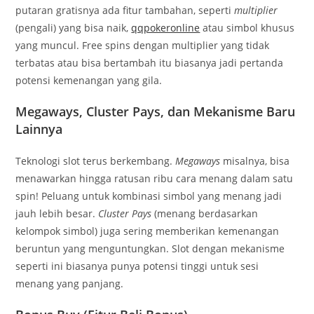
putaran gratisnya ada fitur tambahan, seperti
multiplier
(pengali) yang bisa naik,
qqpokeronline
atau simbol khusus
yang muncul. Free spins dengan multiplier yang tidak
terbatas atau bisa bertambah itu biasanya jadi pertanda
potensi kemenangan yang gila.
Megaways, Cluster Pays, dan Mekanisme Baru
Lainnya
Teknologi slot terus berkembang.
Megaways
misalnya, bisa
menawarkan hingga ratusan ribu cara menang dalam satu
spin! Peluang untuk kombinasi simbol yang menang jadi
jauh lebih besar.
Cluster Pays
(menang berdasarkan
kelompok simbol) juga sering memberikan kemenangan
beruntun yang menguntungkan. Slot dengan mekanisme
seperti ini biasanya punya potensi tinggi untuk sesi
menang yang panjang.