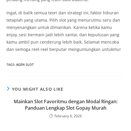
Ingat, di balik semua teori dan strategi ini, faktor hiburan
tetaplah yang utama. Pilih slot yang menurutmu seru dan
menyenangkan untuk dimainkan. Karena ketika kamu
enjoy, sesi bermain jadi lebih santai, dan keputusan yang
kamu ambil pun cenderung lebih baik. Selamat mencoba
dan semoga reel-reel berputar menguntungkan untukmu!
TAGS
:
AGEN SLOT
YOU MIGHT ALSO LIKE
Mainkan Slot Favoritmu dengan Modal Ringan:
Panduan Lengkap Slot Gopay Murah
February 6, 2026