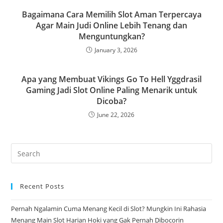
Bagaimana Cara Memilih Slot Aman Terpercaya
Agar Main Judi Online Lebih Tenang dan
Menguntungkan?
January 3, 2026
Apa yang Membuat Vikings Go To Hell Yggdrasil
Gaming Jadi Slot Online Paling Menarik untuk
Dicoba?
June 22, 2026
Pre
Es
to
Recent Posts
clo
the
Pernah Ngalamin Cuma Menang Kecil di Slot? Mungkin Ini Rahasia
sea
Menang Main Slot Harian Hoki yang Gak Pernah Dibocorin