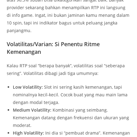
provider sekarang bahkan menampilkan RTP ini langsung
di info game. Ingat, ini bukan jaminan kamu menang dalam
10 spin, tapi ini indikator bagus untuk peluang jangka
panjangmu.
Volatilitas/Varian: Si Penentu Ritme
Kemenangan
Kalau RTP soal “berapa banyak”, volatilitas soal “seberapa
sering”. Volatilitas dibagi jadi tiga umumnya:
Low Volatility:
Slot ini sering kasih kemenangan, tapi
nominalnya kecil-kecil. Cocok buat yang mau main lama
dengan modal terjaga.
Medium Volatility:
Kombinasi yang seimbang.
Kemenangan datang dengan frekuensi dan ukuran yang
moderat.
High Volatility:
Ini dia si “pembuat drama”. Kemenangan