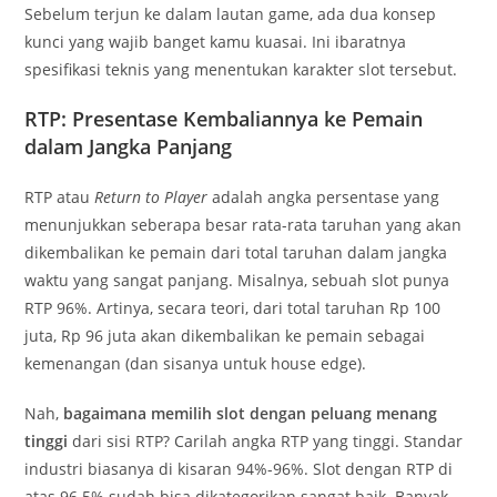
Sebelum terjun ke dalam lautan game, ada dua konsep
kunci yang wajib banget kamu kuasai. Ini ibaratnya
spesifikasi teknis yang menentukan karakter slot tersebut.
RTP: Presentase Kembaliannya ke Pemain
dalam Jangka Panjang
RTP atau
Return to Player
adalah angka persentase yang
menunjukkan seberapa besar rata-rata taruhan yang akan
dikembalikan ke pemain dari total taruhan dalam jangka
waktu yang sangat panjang. Misalnya, sebuah slot punya
RTP 96%. Artinya, secara teori, dari total taruhan Rp 100
juta, Rp 96 juta akan dikembalikan ke pemain sebagai
kemenangan (dan sisanya untuk house edge).
Nah,
bagaimana memilih slot dengan peluang menang
tinggi
dari sisi RTP? Carilah angka RTP yang tinggi. Standar
industri biasanya di kisaran 94%-96%. Slot dengan RTP di
atas 96.5% sudah bisa dikategorikan sangat baik. Banyak