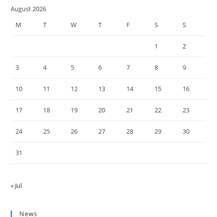
August 2026
M
T
W
T
F
S
S
1
2
3
4
5
6
7
8
9
10
11
12
13
14
15
16
17
18
19
20
21
22
23
24
25
26
27
28
29
30
31
« Jul
News