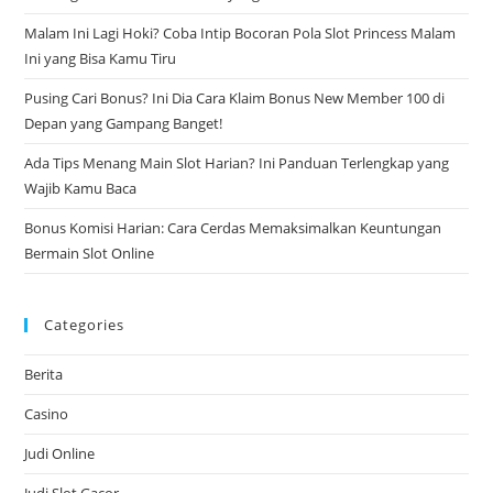
pan
Malam Ini Lagi Hoki? Coba Intip Bocoran Pola Slot Princess Malam
Ini yang Bisa Kamu Tiru
Pusing Cari Bonus? Ini Dia Cara Klaim Bonus New Member 100 di
Depan yang Gampang Banget!
Ada Tips Menang Main Slot Harian? Ini Panduan Terlengkap yang
Wajib Kamu Baca
Bonus Komisi Harian: Cara Cerdas Memaksimalkan Keuntungan
Bermain Slot Online
Categories
Berita
Casino
Judi Online