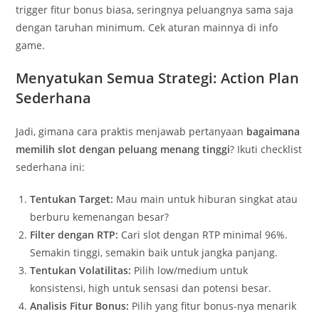
trigger fitur bonus biasa, seringnya peluangnya sama saja
dengan taruhan minimum. Cek aturan mainnya di info
game.
Menyatukan Semua Strategi: Action Plan
Sederhana
Jadi, gimana cara praktis menjawab pertanyaan
bagaimana
memilih slot dengan peluang menang tinggi
? Ikuti checklist
sederhana ini:
Tentukan Target:
Mau main untuk hiburan singkat atau
berburu kemenangan besar?
Filter dengan RTP:
Cari slot dengan RTP minimal 96%.
Semakin tinggi, semakin baik untuk jangka panjang.
Tentukan Volatilitas:
Pilih low/medium untuk
konsistensi, high untuk sensasi dan potensi besar.
Analisis Fitur Bonus:
Pilih yang fitur bonus-nya menarik