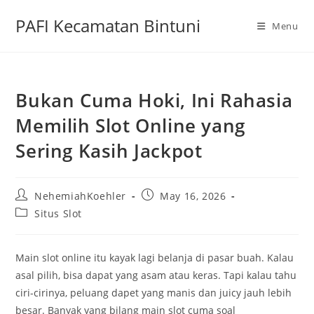
Skip
PAFI Kecamatan Bintuni
to
Menu
content
Bukan Cuma Hoki, Ini Rahasia
Memilih Slot Online yang
Sering Kasih Jackpot
Post
Post
NehemiahKoehler
May 16, 2026
author:
published:
Post
Situs Slot
category:
Main slot online itu kayak lagi belanja di pasar buah. Kalau
asal pilih, bisa dapat yang asam atau keras. Tapi kalau tahu
ciri-cirinya, peluang dapet yang manis dan juicy jauh lebih
besar. Banyak yang bilang main slot cuma soal