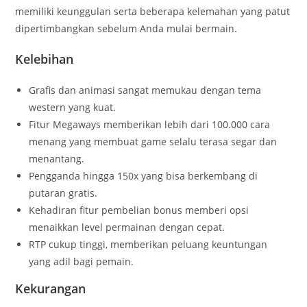
memiliki keunggulan serta beberapa kelemahan yang patut
dipertimbangkan sebelum Anda mulai bermain.
Kelebihan
Grafis dan animasi sangat memukau dengan tema
western yang kuat.
Fitur Megaways memberikan lebih dari 100.000 cara
menang yang membuat game selalu terasa segar dan
menantang.
Pengganda hingga 150x yang bisa berkembang di
putaran gratis.
Kehadiran fitur pembelian bonus memberi opsi
menaikkan level permainan dengan cepat.
RTP cukup tinggi, memberikan peluang keuntungan
yang adil bagi pemain.
Kekurangan