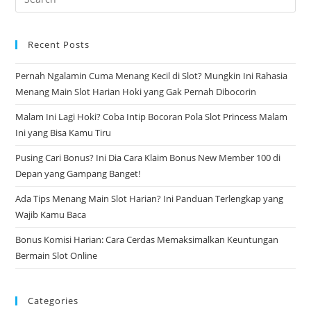
Es
to
Recent Posts
clo
the
Pernah Ngalamin Cuma Menang Kecil di Slot? Mungkin Ini Rahasia
sea
Menang Main Slot Harian Hoki yang Gak Pernah Dibocorin
pan
Malam Ini Lagi Hoki? Coba Intip Bocoran Pola Slot Princess Malam
Ini yang Bisa Kamu Tiru
Pusing Cari Bonus? Ini Dia Cara Klaim Bonus New Member 100 di
Depan yang Gampang Banget!
Ada Tips Menang Main Slot Harian? Ini Panduan Terlengkap yang
Wajib Kamu Baca
Bonus Komisi Harian: Cara Cerdas Memaksimalkan Keuntungan
Bermain Slot Online
Categories