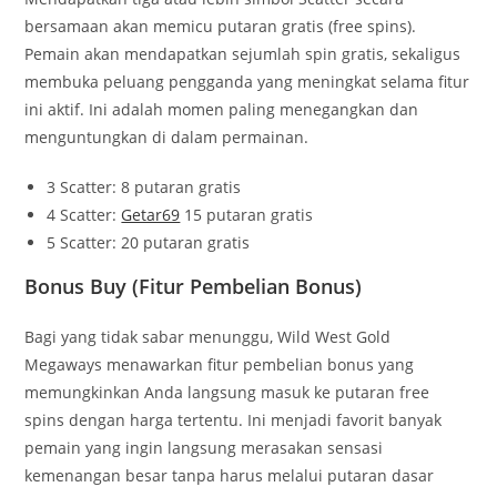
bersamaan akan memicu putaran gratis (free spins).
Pemain akan mendapatkan sejumlah spin gratis, sekaligus
membuka peluang pengganda yang meningkat selama fitur
ini aktif. Ini adalah momen paling menegangkan dan
menguntungkan di dalam permainan.
3 Scatter: 8 putaran gratis
4 Scatter:
Getar69
15 putaran gratis
5 Scatter: 20 putaran gratis
Bonus Buy (Fitur Pembelian Bonus)
Bagi yang tidak sabar menunggu, Wild West Gold
Megaways menawarkan fitur pembelian bonus yang
memungkinkan Anda langsung masuk ke putaran free
spins dengan harga tertentu. Ini menjadi favorit banyak
pemain yang ingin langsung merasakan sensasi
kemenangan besar tanpa harus melalui putaran dasar