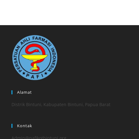
Alamat
Distrik Bintuni, Kabupaten Bintuni, Papua Barat
Kontak
Admin@pafikotbintuni.org