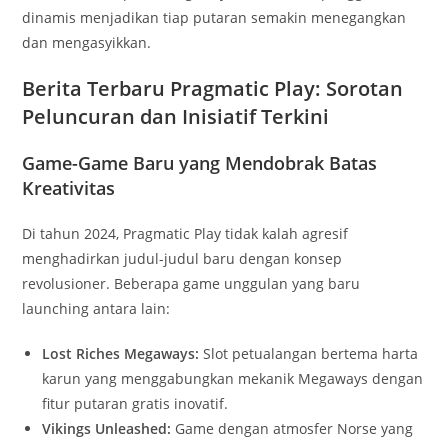
dinamis menjadikan tiap putaran semakin menegangkan
dan mengasyikkan.
Berita Terbaru Pragmatic Play: Sorotan
Peluncuran dan Inisiatif Terkini
Game-Game Baru yang Mendobrak Batas
Kreativitas
Di tahun 2024, Pragmatic Play tidak kalah agresif
menghadirkan judul-judul baru dengan konsep
revolusioner. Beberapa game unggulan yang baru
launching antara lain:
Lost Riches Megaways:
Slot petualangan bertema harta
karun yang menggabungkan mekanik Megaways dengan
fitur putaran gratis inovatif.
Vikings Unleashed:
Game dengan atmosfer Norse yang