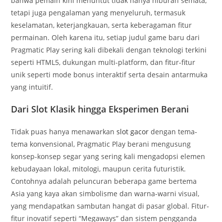
bahwa pemain kini menuntut tidak hanya hiburan semata,
tetapi juga pengalaman yang menyeluruh, termasuk
keselamatan, keterjangkauan, serta keberagaman fitur
permainan. Oleh karena itu, setiap judul game baru dari
Pragmatic Play sering kali dibekali dengan teknologi terkini
seperti HTML5, dukungan multi-platform, dan fitur-fitur
unik seperti mode bonus interaktif serta desain antarmuka
yang intuitif.
Dari Slot Klasik hingga Eksperimen Berani
Tidak puas hanya menawarkan
slot gacor
dengan tema-
tema konvensional, Pragmatic Play berani mengusung
konsep-konsep segar yang sering kali mengadopsi elemen
kebudayaan lokal, mitologi, maupun cerita futuristik.
Contohnya adalah peluncuran beberapa game bertema
Asia yang kaya akan simbolisme dan warna-warni visual,
yang mendapatkan sambutan hangat di pasar global. Fitur-
fitur inovatif seperti “Megaways” dan sistem pengganda