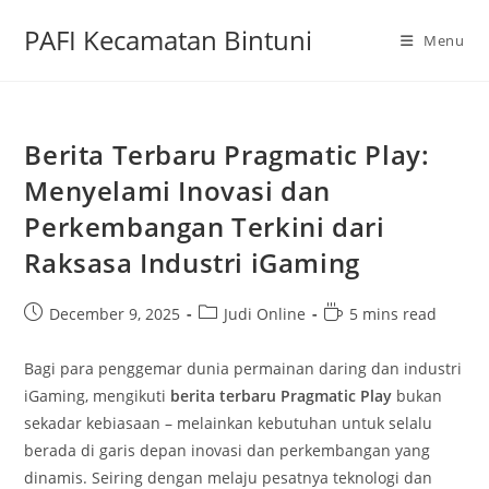
Skip
PAFI Kecamatan Bintuni
to
Menu
content
Berita Terbaru Pragmatic Play:
Menyelami Inovasi dan
Perkembangan Terkini dari
Raksasa Industri iGaming
Post
Post
Reading
December 9, 2025
Judi Online
5 mins read
published:
category:
time:
Bagi para penggemar dunia permainan daring dan industri
iGaming, mengikuti
berita terbaru Pragmatic Play
bukan
sekadar kebiasaan – melainkan kebutuhan untuk selalu
berada di garis depan inovasi dan perkembangan yang
dinamis. Seiring dengan melaju pesatnya teknologi dan