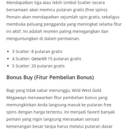
Mendapatkan tiga atau lebih simbol Scatter secara
bersamaan akan memicu putaran gratis (free spins).
Pemain akan mendapatkan sejumlah spin gratis, sekaligus
membuka peluang pengganda yang meningkat selama fitur
ini aktif. Ini adalah momen paling menegangkan dan
menguntungkan di dalam permainan.
3 Scatter: 8 putaran gratis
4 Scatter:
Getar69
15 putaran gratis
5 Scatter: 20 putaran gratis
Bonus Buy (Fitur Pembelian Bonus)
Bagi yang tidak sabar menunggu, Wild West Gold
Megaways menawarkan fitur pembelian bonus yang
memungkinkan Anda langsung masuk ke putaran free
spins dengan harga tertentu. Ini menjadi favorit banyak
pemain yang ingin langsung merasakan sensasi
kemenangan besar tanpa harus melalui putaran dasar