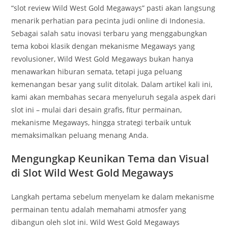
“slot review Wild West Gold Megaways” pasti akan langsung
menarik perhatian para pecinta judi online di Indonesia.
Sebagai salah satu inovasi terbaru yang menggabungkan
tema koboi klasik dengan mekanisme Megaways yang
revolusioner, Wild West Gold Megaways bukan hanya
menawarkan hiburan semata, tetapi juga peluang
kemenangan besar yang sulit ditolak. Dalam artikel kali ini,
kami akan membahas secara menyeluruh segala aspek dari
slot ini – mulai dari desain grafis, fitur permainan,
mekanisme Megaways, hingga strategi terbaik untuk
memaksimalkan peluang menang Anda.
Mengungkap Keunikan Tema dan Visual
di Slot Wild West Gold Megaways
Langkah pertama sebelum menyelam ke dalam mekanisme
permainan tentu adalah memahami atmosfer yang
dibangun oleh slot ini. Wild West Gold Megaways