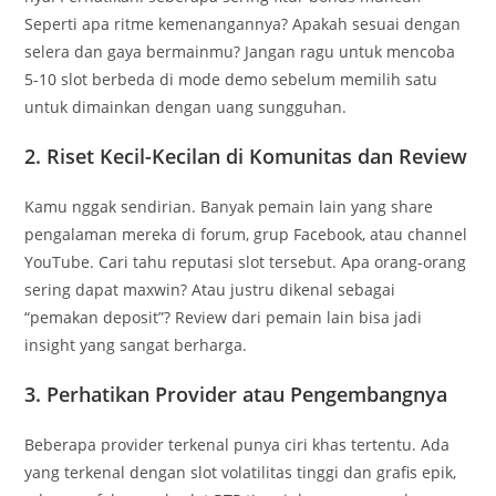
Seperti apa ritme kemenangannya? Apakah sesuai dengan
selera dan gaya bermainmu? Jangan ragu untuk mencoba
5-10 slot berbeda di mode demo sebelum memilih satu
untuk dimainkan dengan uang sungguhan.
2. Riset Kecil-Kecilan di Komunitas dan Review
Kamu nggak sendirian. Banyak pemain lain yang share
pengalaman mereka di forum, grup Facebook, atau channel
YouTube. Cari tahu reputasi slot tersebut. Apa orang-orang
sering dapat maxwin? Atau justru dikenal sebagai
“pemakan deposit”? Review dari pemain lain bisa jadi
insight yang sangat berharga.
3. Perhatikan Provider atau Pengembangnya
Beberapa provider terkenal punya ciri khas tertentu. Ada
yang terkenal dengan slot volatilitas tinggi dan grafis epik,