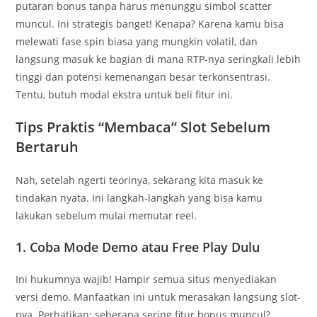
putaran bonus tanpa harus menunggu simbol scatter
muncul. Ini strategis banget! Kenapa? Karena kamu bisa
melewati fase spin biasa yang mungkin volatil, dan
langsung masuk ke bagian di mana RTP-nya seringkali lebih
tinggi dan potensi kemenangan besar terkonsentrasi.
Tentu, butuh modal ekstra untuk beli fitur ini.
Tips Praktis “Membaca” Slot Sebelum
Bertaruh
Nah, setelah ngerti teorinya, sekarang kita masuk ke
tindakan nyata. Ini langkah-langkah yang bisa kamu
lakukan sebelum mulai memutar reel.
1. Coba Mode Demo atau Free Play Dulu
Ini hukumnya wajib! Hampir semua situs menyediakan
versi demo. Manfaatkan ini untuk merasakan langsung slot-
nya. Perhatikan: seberapa sering fitur bonus muncul?