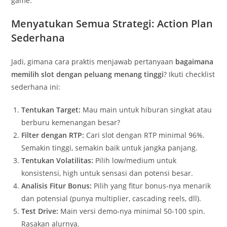
game.
Menyatukan Semua Strategi: Action Plan
Sederhana
Jadi, gimana cara praktis menjawab pertanyaan
bagaimana
memilih slot dengan peluang menang tinggi
? Ikuti checklist
sederhana ini:
Tentukan Target:
Mau main untuk hiburan singkat atau
berburu kemenangan besar?
Filter dengan RTP:
Cari slot dengan RTP minimal 96%.
Semakin tinggi, semakin baik untuk jangka panjang.
Tentukan Volatilitas:
Pilih low/medium untuk
konsistensi, high untuk sensasi dan potensi besar.
Analisis Fitur Bonus:
Pilih yang fitur bonus-nya menarik
dan potensial (punya multiplier, cascading reels, dll).
Test Drive:
Main versi demo-nya minimal 50-100 spin.
Rasakan alurnya.