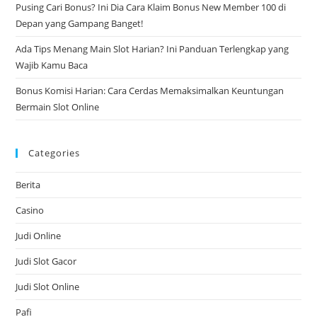
Pusing Cari Bonus? Ini Dia Cara Klaim Bonus New Member 100 di
Depan yang Gampang Banget!
Ada Tips Menang Main Slot Harian? Ini Panduan Terlengkap yang
Wajib Kamu Baca
Bonus Komisi Harian: Cara Cerdas Memaksimalkan Keuntungan
Bermain Slot Online
Categories
Berita
Casino
Judi Online
Judi Slot Gacor
Judi Slot Online
Pafi