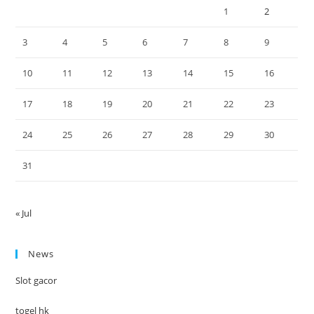
1
2
3
4
5
6
7
8
9
10
11
12
13
14
15
16
17
18
19
20
21
22
23
24
25
26
27
28
29
30
31
« Jul
News
Slot gacor
togel hk