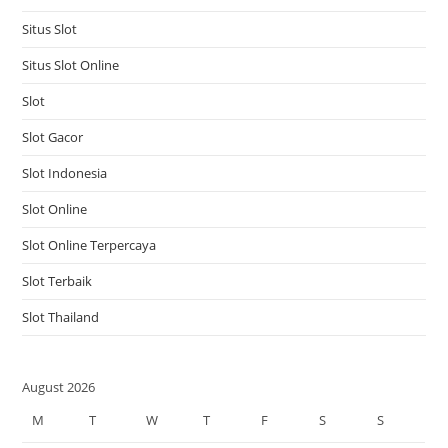
Situs Slot
Situs Slot Online
Slot
Slot Gacor
Slot Indonesia
Slot Online
Slot Online Terpercaya
Slot Terbaik
Slot Thailand
August 2026
M
T
W
T
F
S
S