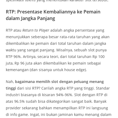
RTP: Presentase Kembaliannya ke Pemain
dalam Jangka Panjang
RTP atau
Return to Player
adalah angka persentase yang
menunjukkan seberapa besar rata-rata taruhan yang akan
dikembalikan ke pemain dari total taruhan dalam jangka
waktu yang sangat panjang. Misalnya, sebuah slot punya
RTP 96%. Artinya, secara teori, dari total taruhan Rp 100
juta, Rp 96 juta akan dikembalikan ke pemain sebagai
kemenangan (dan sisanya untuk house edge).
Nah,
bagaimana memilih slot dengan peluang menang
tinggi
dari sisi RTP? Carilah angka RTP yang tinggi. Standar
industri biasanya di kisaran 94%-96%. Slot dengan RTP di
atas 96.5% sudah bisa dikategorikan sangat baik. Banyak
provider sekarang bahkan menampilkan RTP ini langsung
di info game. Ingat, ini bukan jaminan kamu menang dalam