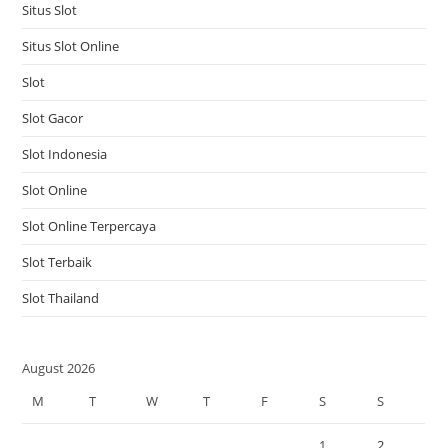
Situs Slot
Situs Slot Online
Slot
Slot Gacor
Slot Indonesia
Slot Online
Slot Online Terpercaya
Slot Terbaik
Slot Thailand
August 2026
M
T
W
T
F
S
S
1
2